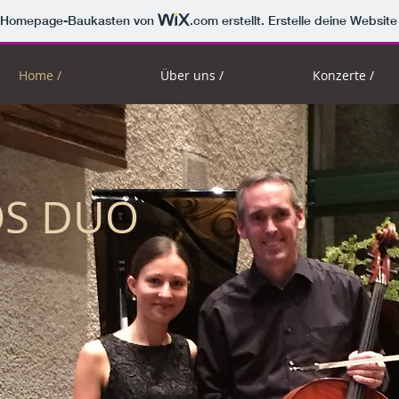
m Homepage-Baukasten von
.com
erstellt. Erstelle deine Websit
Home /
Über uns /
Konzerte /
OS DUO