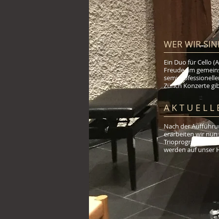
WER WIR SIN
Ein Duo für Cello (
Freude am gemeins
semiprofessionell
Zürich Konzerte gi
A K T U E L L 
Nach der Aufführ
erarbeiten wir nu
Trioprogramm ist n
werden auf unser 