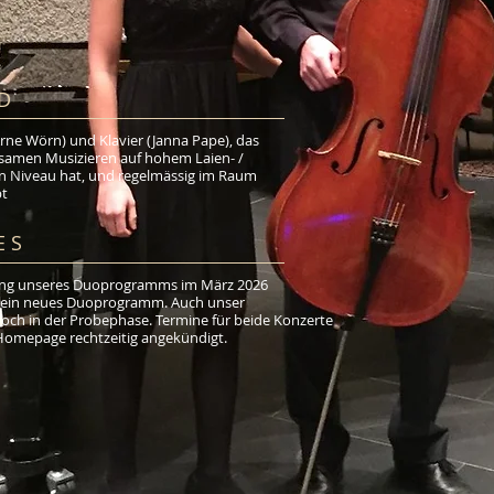
D
Arne Wörn) und Klavier (Janna Pape), das
amen Musizieren auf hohem Laien- /
en Niveau hat, und regelmässig im Raum
bt
E S
ung unseres Duoprogramms im März 2026
n ein neues Duoprogramm. Auch unser
och in der Probephase. Termine für beide Konzerte
Homepage rechtzeitig angekündigt.